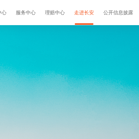
中心
服务中心
理赔中心
走进长安
公开信息披露
户
理赔
机动车辆保险
消费者服务园地
其他理赔服务
更多产品
单查询
线理赔
车辆保险
消费者权益保护
理赔查询
保险
户服务
险理赔指引
金融小课堂
理赔网点查询
保险
保预约
赔指引
投诉与建议