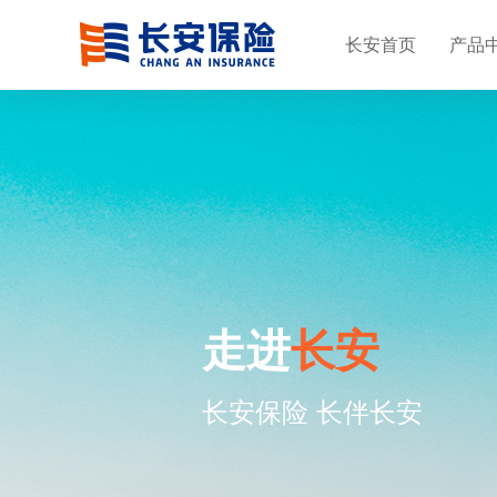
长安首页
产品
个人客户
车险
车险理赔
走进长安
公开信息披露
企业客
非车险
非车险
更多产品
长安金甲百万医疗保险（2021版）
车险客户服务
车险在线理赔
关于我们
基本信息
人才招聘
专项信息
工程保险
非车险保
非车险在
长安驾乘意外伤害保险
车险保单查询
车险理赔指引
企业文化
年度信息
联系我们
企业财产
非车险客
财产责任
长安百万家财险
理赔资料下载
分支机构
重大事项
走进
长安
新闻资讯
公众责任
非车险投
意健险理
长安保险 长伴长安